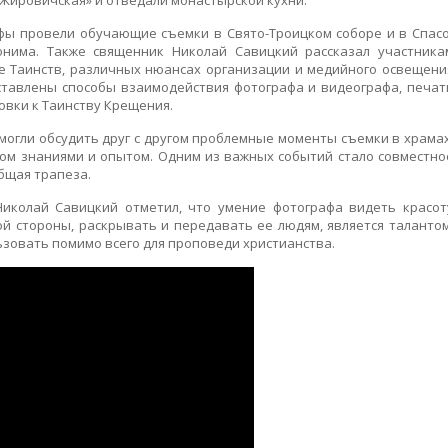
Жировичская» и отведали монастырской кухни.
фы провели обучающие съемки в Свято-Троицком соборе и в Спасо
онима. Также священник Николай Савицкий рассказал участника
ле Таинств, различных нюансах организации и медийного освещени
тавлены способы взаимодействия фотографа и видеографа, печат
овки к Таинству Крещения.
смогли обсудить друг с другом проблемные моменты съемки в храмах
гом знаниями и опытом. Одним из важных событий стало совместно
бщая трапеза.
Николай Савицкий отметил, что умение фотографа видеть красот
й стороны, раскрывать и передавать ее людям, является талантом
зовать помимо всего для проповеди христианства.