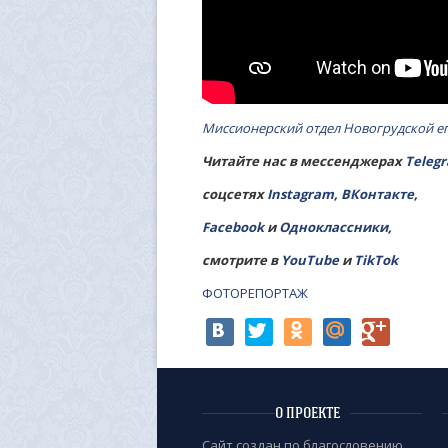
Миссионерский отдел Новогрудской е
Читайте нас в мессенджерах
Teleg
соцсетях
Instagram
,
ВКонтакте
,
Facebook
и
Одноклассники
,
смотрите в
YouTube
и
TikTok
ФОТОРЕПОРТАЖ
О ПРОЕКТЕ
Сайт создан по благословению