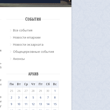
События
Все события
Новости епархии
Новости экзархата
я
Общецерковные события
Анонсы
ь
й
архив
е
и
Пн
Вт
Ср
Чт
Пт
Сб
Вс
25
26
27
28
29
30
1
в
2
3
4
5
6
7
8
м
9
10
11
12
13
14
15
у