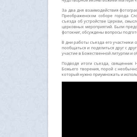
чудотворной иконы Божией Матери «
За два дня взаимодействия фотогра
Преображенском соборе города Сл
съезда об устройстве Церкви, смыс
церковных мероприятий. Были предс
фотокниг, обсуждены вопросы подгот
В дни работы съезда его участники 
пообщаться и поделиться друг с дру
участие в Божественной литургии и о
Подводя итоги съезда, священник 
Божьего творения, порой с необычно
который нужно приумножать и исполь