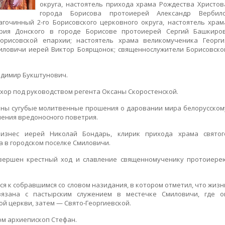
округа, настоятель прихода храма Рождества Христов
города Борисова протоиерей Александр Вербило
агочинный 2-го Борисовского церковного округа, настоятель храм
трия Донского в городе Борисове протоиерей Сергий Башкиров
орисовской епархии; настоятель храма великомученика Георги
иловичи иерей Виктор Боярщонок; священнослужители Борисовско
адимир Букштунович.
хор под руководством регента Оксаны Скоростенской.
ены сугубые молитвенные прошения о даровании мира белорусском
ения вредоносного поветрия.
изнес иерей Николай Бондарь, клирик прихода храма святог
 в городском поселке Смиловичи.
овершен крестный ход и славление священномученику протоиере
я к собравшимся со словом назидания, в котором отметил, что жизн
язана с пастырским служением в местечке Смиловичи, где о
ой церкви, затем — Свято-Георгиевской.
ом архиепископ Стефан.