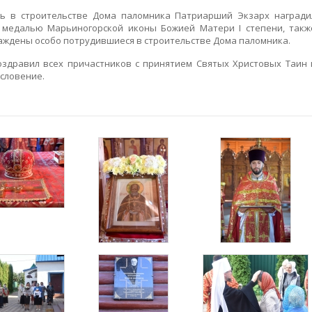
ь в строительстве Дома паломника Патриарший Экзарх награди
 медалью Марьиногорской иконы Божией Матери I степени, такж
аждены особо потрудившиеся в строительстве Дома паломника.
здравил всех причастников с принятием Святых Христовых Таин 
словение.