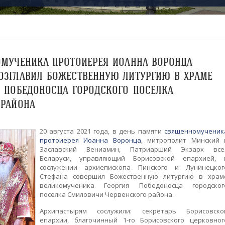
ОМУЧЕНИКА ПРОТОИЕРЕЯ ИОАННА ВОРОНЦА
ОЗГЛАВИЛ БОЖЕСТВЕННУЮ ЛИТУРГИЮ В ХРАМЕ
 ПОБЕДОНОСЦА ГОРОДСКОГО ПОСЕЛКА
 РАЙОНА
20 августа 2021 года, в день памяти
священномученик
протоиерея Иоанна Воронца
, митрополит Минский 
Заславский Вениамин, Патриарший Экзарх все
Беларуси, управляющий Борисовской епархией, 
сослужении архиепископа Пинского и Лунинецког
Стефана совершил Божественную литургию в храм
великомученика Георгия Победоносца городског
поселка Смиловичи Червенского района.
Архипастырям сослужили: секретарь Борисовско
епархии, благочинный 1-го Борисовского церковног