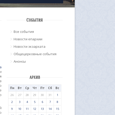
События
Все события
Новости епархии
Новости экзархата
Общецерковные события
Анонсы
а
и
я
архив
в
о
Пн
Вт
Ср
Чт
Пт
Сб
Вс
е
о
26
27
28
29
30
31
1
2
3
4
5
6
7
8
й
9
10
11
12
13
14
15
о