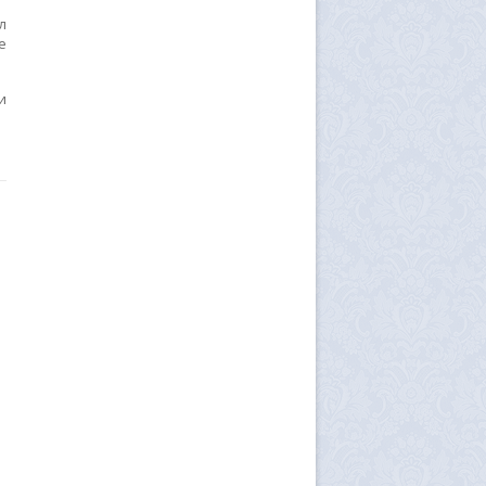
л
е
и