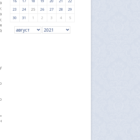
16
17
18
19
20
21
22
а
;
23
24
25
26
27
28
29
а
30
31
1
2
3
4
5
;
я
й
у
о
ю
ь
н