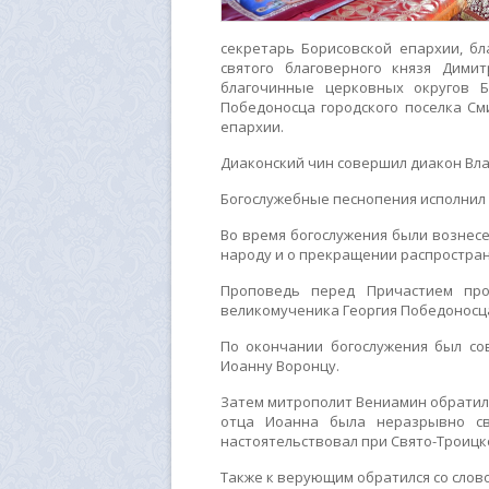
секретарь Борисовской епархии, бл
святого благоверного князя Дими
благочинные церковных округов Б
Победоносца городского поселка См
епархии.
Диаконский чин совершил диакон Вл
Богослужебные песнопения исполнил 
Во время богослужения были вознес
народу и о прекращении распростран
Проповедь перед Причастием про
великомученика Георгия Победоносца
По окончании богослужения был с
Иоанну Воронцу.
Затем митрополит Вениамин обратилс
отца Иоанна была неразрывно св
настоятельствовал при Свято-Троицк
Также к верующим обратился со слов